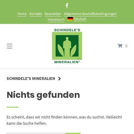
Springe
zum
Home
Kontakt
Newsletter
Allgemeine Geschäftsbedingungen
Inhalt
Deutsch
Impressum
0
SCHINDELE'S MINERALIEN
Nichts gefunden
Es scheint, dass wir nicht finden können, was du suchst. Vielleicht
kann die Suche helfen.