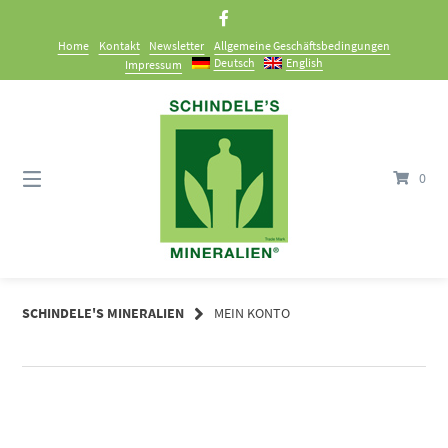
Springe
zum
Home
Kontakt
Newsletter
Allgemeine Geschäftsbedingungen
Inhalt
Deutsch
English
Impressum
0
SCHINDELE'S MINERALIEN
MEIN KONTO