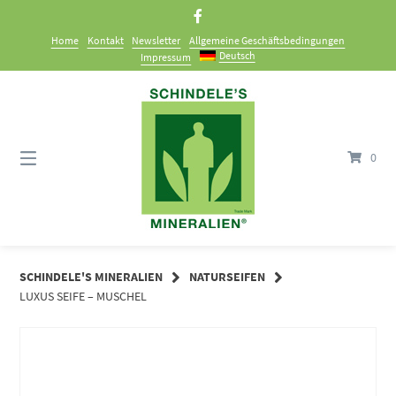
Springe
zum
Home
Kontakt
Newsletter
Allgemeine Geschäftsbedingungen
Inhalt
Deutsch
Impressum
0
SCHINDELE'S MINERALIEN
NATURSEIFEN
LUXUS SEIFE – MUSCHEL