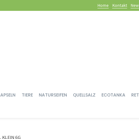
Home
Kontakt
News
KAPSELN
TIERE
NATURSEIFEN
QUELLSALZ
ECOTANKA
RE
 KLEIN 6G