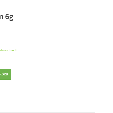
n 6g
.
 abweichend)
NKORB