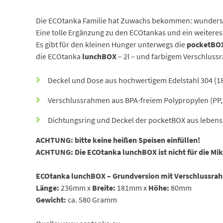
Die ECOtanka Familie hat Zuwachs bekommen: wundersc
Eine tolle Ergänzung zu den ECOtankas und ein weiteres
Es gibt für den kleinen Hunger unterwegs die
pocketBO
die ECOtanka
lunchBOX
– 2l – und farbigem Verschluss
Deckel und Dose aus hochwertigem Edelstahl 304 (1
Verschlussrahmen aus BPA-freiem Polypropylen (PP,
Dichtungsring und Deckel der pocketBOX aus lebens
ACHTUNG: bitte keine heißen Speisen einfüllen!
ACHTUNG: Die ECOtanka lunchBOX ist nicht für die Mik
ECOtanka lunchBOX – Grundversion mit Verschlussrah
Länge:
236mm x
Breite:
181mm x
Höhe:
80mm
Gewicht:
ca. 580 Gramm