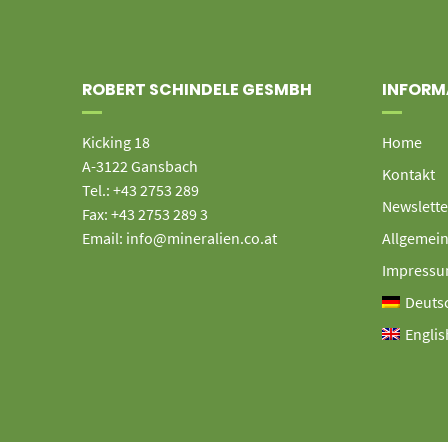
ROBERT SCHINDELE GESMBH
INFORM
Kicking 18
Home
A-3122 Gansbach
Kontakt
Tel.: +43 2753 289
Newslette
Fax: +43 2753 289 3
Email: info@mineralien.co.at
Allgemei
Impress
Deuts
Englis