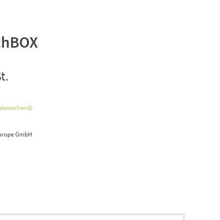
chBOX
t.
 abweichend)
urope GmbH