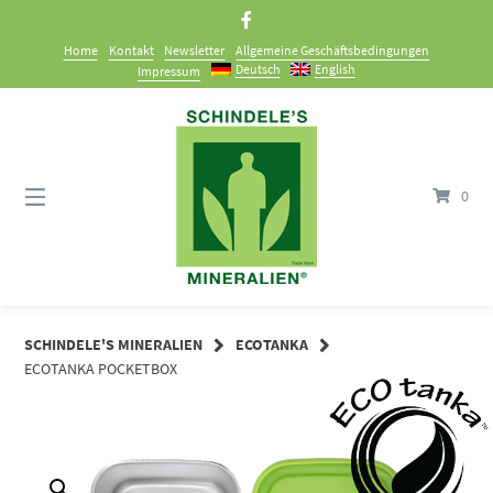
Springe
zum
Home
Kontakt
Newsletter
Allgemeine Geschäftsbedingungen
Inhalt
Deutsch
English
Impressum
0
SCHINDELE'S MINERALIEN
ECOTANKA
ECOTANKA POCKETBOX